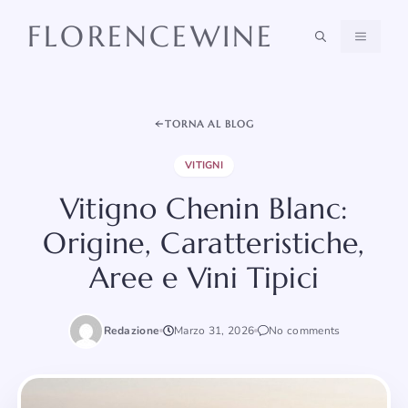
Vai
FLORENCEWINE
al
MENU
contenuto
TORNA AL BLOG
VITIGNI
Vitigno Chenin Blanc:
Origine, Caratteristiche,
Aree e Vini Tipici
Redazione
Marzo 31, 2026
No comments