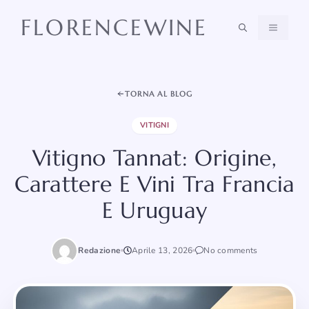
Vai
FLORENCEWINE
al
MENU
contenuto
TORNA AL BLOG
VITIGNI
Vitigno Tannat: Origine,
Carattere E Vini Tra Francia
E Uruguay
Redazione
Aprile 13, 2026
No comments